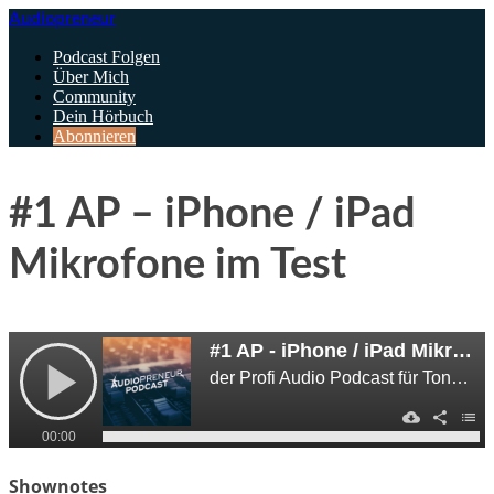
Audiopreneur
Podcast Folgen
Über Mich
Community
Dein Hörbuch
Abonnieren
#1 AP – iPhone / iPad
Mikrofone im Test
Shownotes