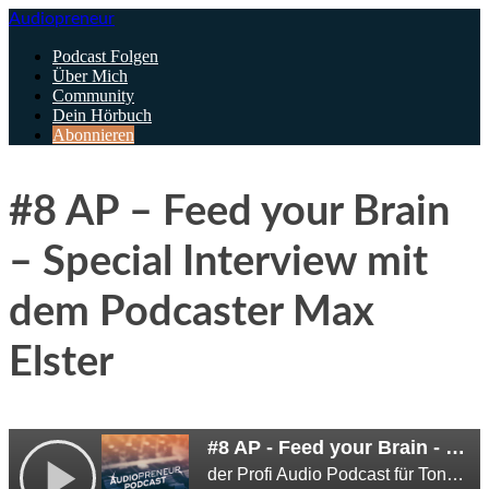
Audiopreneur
Podcast Folgen
Über Mich
Community
Dein Hörbuch
Abonnieren
#8 AP – Feed your Brain
– Special Interview mit
dem Podcaster Max
Elster